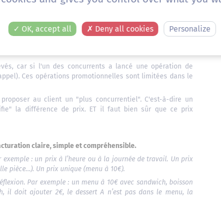
e d'un
Mise en valeur du produit
Réaction des
r
(vitrine, éclairage...)
clients présents
OK, accept all
Deny all cookies
Personalize
vés, car si l'un des concurrents a lancé une opération de
appel). Ces opérations promotionnelles sont limitées dans le
t proposer au client un "plus concurrentiel". C'est-à-dire un
fie" la différence de prix. ET il faut bien sûr que ce prix
acturation claire, simple et compréhensible.
r exemple : un prix à l’heure ou à la journée de travail. Un prix
elle pièce…). Un prix unique (menu à 10€).
 réflexion. Par exemple : un menu à 10€ avec sandwich, boisson
h, il doit ajouter 2€, le dessert A n’est pas dans le menu, la