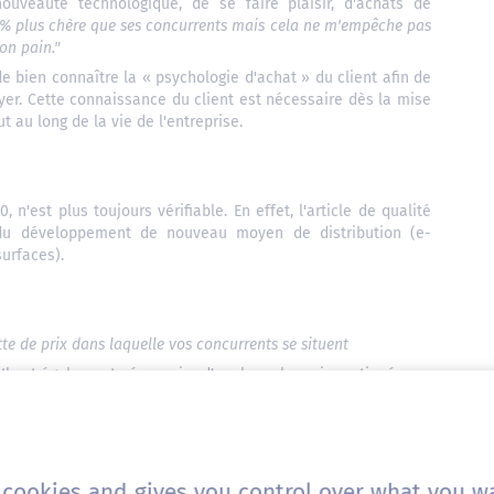
nouveauté technologique, de se faire plaisir, d'achats de
 % plus chère que ses concurrents mais cela ne m'empêche pas
bon pain."
e bien connaître la « psychologie d'achat » du client afin de
ayer. Cette connaissance du client est nécessaire dès la mise
t au long de la vie de l'entreprise.
'est plus toujours vérifiable. En effet, l'article de qualité
du développement de nouveau moyen de distribution (e-
urfaces).
te de prix dans laquelle vos concurrents se situent
 Il est également nécessaire d'analyser les prix pratiqués par
ain.
s cookies and gives you control over what you wa