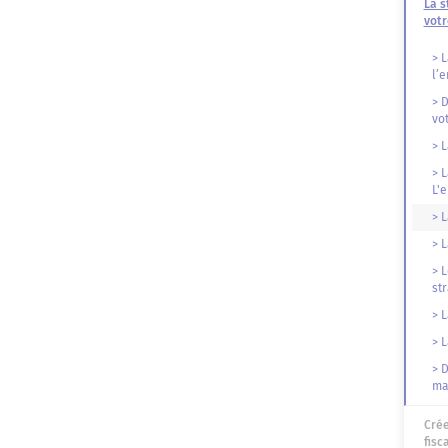
La s
votr
> 
l’e
> 
vo
> L
> L
L'
> L
> 
> 
st
> L
> L
> 
ma
Crée
fisc