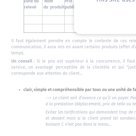
Date du
Nom
Prix
Présenc
promotionnelle en
relevé
du produit
public
vendeu
cours
Il faut également prendre en compte le contexte de ces rele
communication, il aura mis en avant certains produits (effet d'
temps.
Un conseil
: Si le prix est supérieur à la concurrence, il fau
service, un avantage perceptible de la clientèle et qui "justi
corresponde aux attentes du client...
clair, simple et compréhensible par tous ou une unité de f
--> Le client sait d’avance ce qu’il va payer. Pa
à la prestation (déplacement, prix de telle ou t
Evitez les tarifications qui demandent trop de
et dessert mais si le client prend tel sandwic
boisson C n’est pas dans le menu…