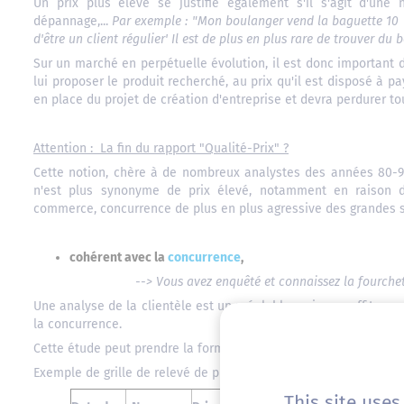
Un prix plus élevé se justifie également s'il s'agit d'une 
dépannage,...
Par exemple : "Mon boulanger vend la baguette 10
d'être un client régulier' Il est de plus en plus rare de trouver du 
Sur un marché en perpétuelle évolution, il est donc important d
lui proposer le produit recherché, au prix qu'il est disposé à p
en place du projet de création d'entreprise et devra perdurer tou
Attention : La fin du rapport "Qualité-Prix" ?
Cette notion, chère à de nombreux analystes des années 80-90, n
n'est plus synonyme de prix élevé, notamment en raison 
commerce, concurrence de plus en plus agressive des grandes s
cohérent avec la
concurrence
,
--> Vous avez enquêté et connaissez la fourchet
Une analyse de la clientèle est un préalable mais ne suffit pas.
la concurrence.
Cette étude peut prendre la forme d'un relevé de prix sur le terr
Exemple de grille de relevé de prix pour chaque concurrent :
Opération
This site use