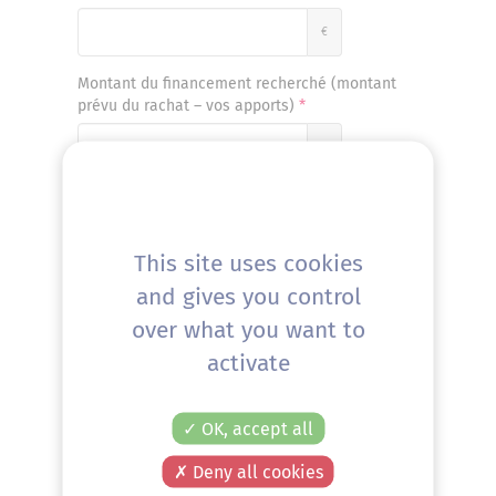
€
Montant du financement recherché (montant
prévu du rachat – vos apports)
€
Régime fiscal de l'entreprise analysée
Réel normal
This site uses cookies
Réel simplifié
and gives you control
over what you want to
Dans l'étape suivante, nous vous
demanderons de saisir un certain
activate
nombre d'informations de votre
liasse fiscale.
En sélectionnant votre régime fiscal,
OK, accept all
vous accéderez à la liasse fiscale qui
Deny all cookies
correspond à votre entreprise (la