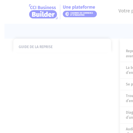
Votre 
GUIDE DE LA REPRISE
Repr
avan
La b
d’en
Se p
Trou
d’en
Diag
d’un
Audi