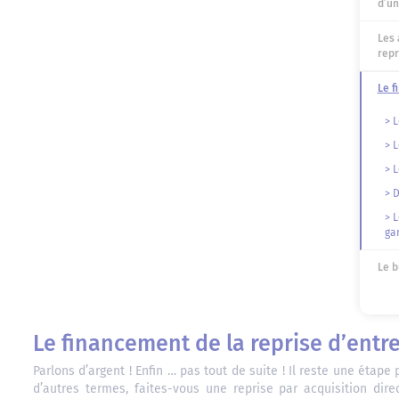
d’un
Les 
repr
Le f
> 
> 
> 
> 
> L
ga
Le b
Le financement de la reprise d’entr
Parlons d’argent ! Enfin … pas tout de suite ! Il reste une étape
d’autres termes, faites-vous une reprise par acquisition dire