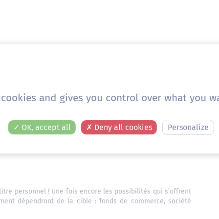
é dont la vocation est de prendre des participations dans
vices de gestion ou d’administration. Schématiquement, vous
s cookies and gives you control over what you wa
c d’autres financeurs, le holding contracte un prêt. Il vous
 contrôle. Les dividendes versés par l’entreprise cible à la
icierez d’une fiscalité « douce ».
OK, accept all
Deny all cookies
Personalize
 holding.
Comment ça marche et pourquoi faire ce type de
itre personnel ! Une fois encore les possibilités qui s’offrent
ent dépendront de la cible : fonds de commerce, société