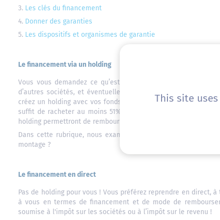
3.
Les clés du financement
4.
Donner des garanties
5.
Les dispositifs et organismes de garantie
Le financement via un holding
Vous vous demandez ce qu’est un holding ? C’est une sociét
d’autres sociétés, et éventuellement de leur fournir des ser
This site use
créez un holding avec vos fonds propres, vous vous associez ave
suffit de racheter au moins 51% de la cible pour en prendre le
holding permettront de rembourser l’emprunt. De plus, vous bénéf
Dans cette rubrique, nous examinerons
le financement via un
montage ?
Le financement en direct
Pas de holding pour vous ! Vous préférez reprendre en direct, à t
à vous en termes de financement et de mode de remboursem
soumise à l'impôt sur les sociétés ou à l’impôt sur le revenu !