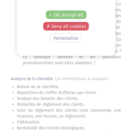
adaptable aux attentes des clients / prospects ? La
politique commerciale permet-elle de cibler tous
OK, accept all
les prospects ? Les clients sont-ils satisfaits des
délais de livraison, des modes de distribution, du
Deny all cookies
SAV… ? Les conditions générales de vente sont-
elles compréhensibles ? Les factures sont-elles
Personalize
claires ? Arrivent-elles aux bonnes personnes ? La
force de vente est-elle adaptée aux résultats ? Les
circuits de distribution sont-ils les plus pertinents ?
La politique tarifaire et les politiques
promotionnelles sont-elles adaptées ?
Analyse de la clientèle
. Les informations à analyser :
Nature de la clientèle,
Répartition du chiffre d’affaires par client,
Analyse des besoins des clients,
Modalités de règlement des clients,
Suivi du règlement des clients (une commande, une
livraison, une facture, un règlement)
Fidélisation,
Rentabilité des clients stratégiques,