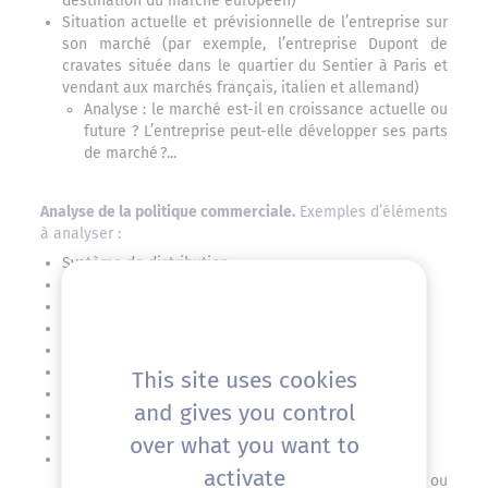
destination du marché européen)
Situation actuelle et prévisionnelle de l’entreprise sur
son marché (par exemple, l’entreprise Dupont de
cravates située dans le quartier du Sentier à Paris et
vendant aux marchés français, italien et allemand)
Analyse : le marché est-il en croissance actuelle ou
future ? L’entreprise peut-elle développer ses parts
de marché
.
?...
Analyse de la politique commerciale.
Exemples d’éléments
à analyser :
Système de distribution,
Conditions générales de vente,
Délais de livraison,
Force de vente,
Service après-vente,
Outil de mesure de la satisfaction client,
This site uses cookies
Supports de publicité utilisés,
and gives you control
Politique tarifaire,
Politique promotionnelle,
over what you want to
Participation à des salons
activate
Analyse : la politique tarifaire est-elles adaptée ou