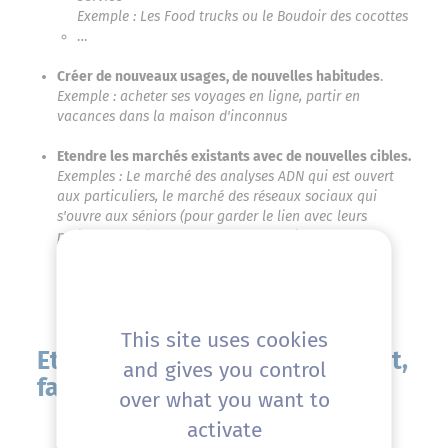
Exemple : Les Food trucks ou le Boudoir des cocottes
…
Créer de nouveaux usages, de nouvelles habitudes
.
Exemple : acheter ses voyages en ligne, partir en
vacances dans la maison d'inconnus
Etendre les marchés existants avec de nouvelles cibles.
Exemples : Le marché des analyses ADN qui est ouvert
aux particuliers, le marché des réseaux sociaux qui
s'ouvre aux séniors (pour garder le lien avec leurs
petits-enfants), le marché du sport qui s'ouvre aux
séniors, le marché des drones : des militaires aux
particuliers… etc
This site uses cookies
Et si le produit est très innovant,
and gives you control
faut-il une étude de marché ?
over what you want to
activate