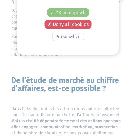
Qui dit "produit innovant" dit "recherche de financement".
Tout financeur sera sensible au fait que vous ayez
OK, accept all
cherché à
comprendre
qui seraient vos clients (et
pourquoi ils achèteraient). C'est le but d'une étude de
Deny all cookies
marché :
analyser pour comprendre
.
Personalize
Pour une innovation, la méthode d'étude de marché la
plus efficace est la méthode du l
ean start-up
car elle
comporte des phases d'enquêtes très qualitative très
adaptées aux innovations.
De l’étude de marché au chiffre
d’affaires, est-ce possible ?
Dans l’absolu, toutes les informations ont été collectées
pour réussir à déduire un chiffre d’affaires prévisionnel.
Mais la réalité dépendra fortement des actions que vous
allez engager : communication, marketing, prospection
…
et du nombre de clients que vous pouvez réellement